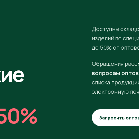
Доступны складс
изделий по спец
до 50% от оптов
кие
Обращения расс
вопросам оптов
списка продукции
электронную поч
50%
Запросить опто