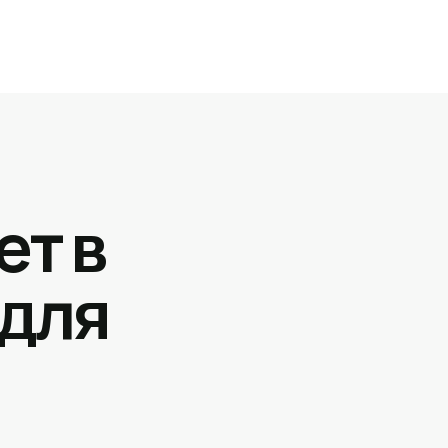
ет в
 для