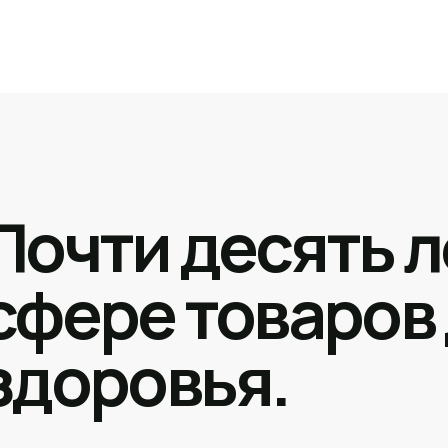
Почти десять л
сфере товаров
здоровья.