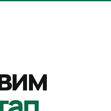
вим
тап.