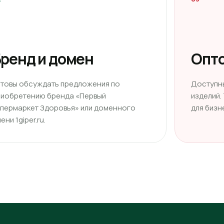
ренд и домен
Опто
отовы обсуждать предложения по
Доступн
риобретению бренда «Первый
изделий.
ипермаркет Здоровья» или доменного
для бизн
ени 1giper.ru.