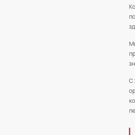
Ко
п
з
М
п
зн
С 
о
к
п