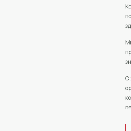
Ко
п
з
М
п
зн
С 
о
к
п