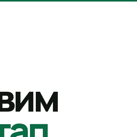
вим
тап.