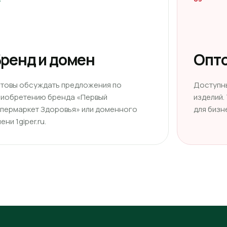
ренд и домен
Опто
отовы обсуждать предложения по
Доступн
риобретению бренда «Первый
изделий.
ипермаркет Здоровья» или доменного
для бизн
ени 1giper.ru.