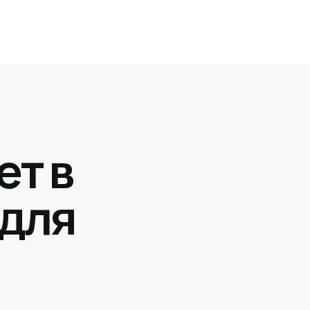
ет в
 для