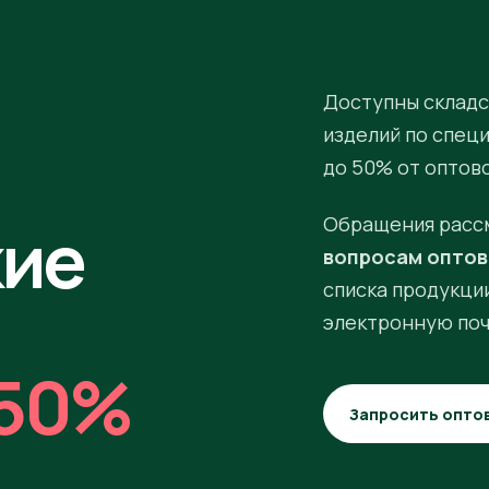
Доступны складс
изделий по спец
до 50% от оптов
кие
Обращения расс
вопросам оптов
списка продукции
электронную поч
50%
Запросить опто