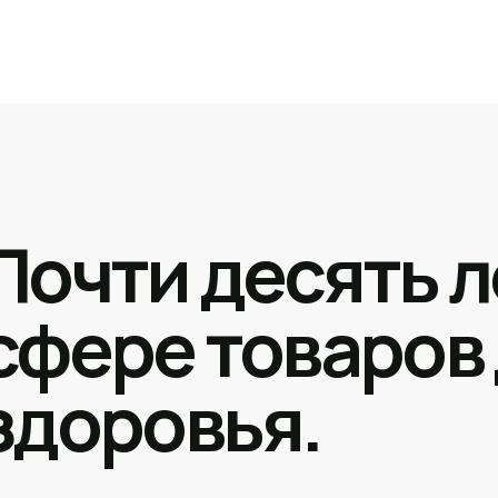
Почти десять л
сфере товаров
здоровья.