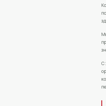
Ко
п
з
М
п
зн
С 
о
к
п