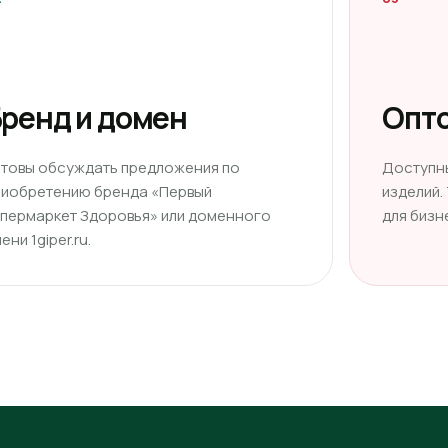
ренд и домен
Опто
отовы обсуждать предложения по
Доступн
риобретению бренда «Первый
изделий.
ипермаркет Здоровья» или доменного
для бизн
ени 1giper.ru.