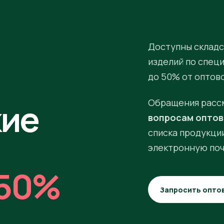
Доступны складс
изделий по спец
до 50% от оптов
кие
Обращения расс
вопросам оптов
списка продукции
электронную поч
50%
Запросить опто