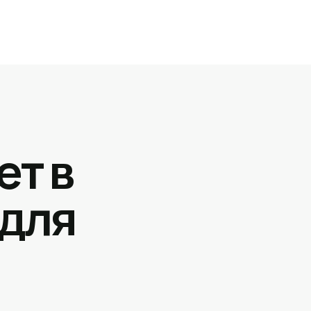
ет в
 для