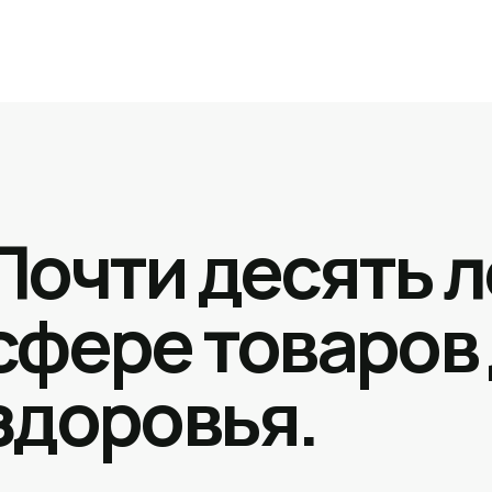
Почти десять л
сфере товаров
здоровья.