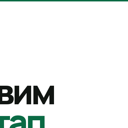
вим
тап.