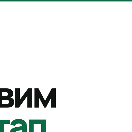
вим
тап.