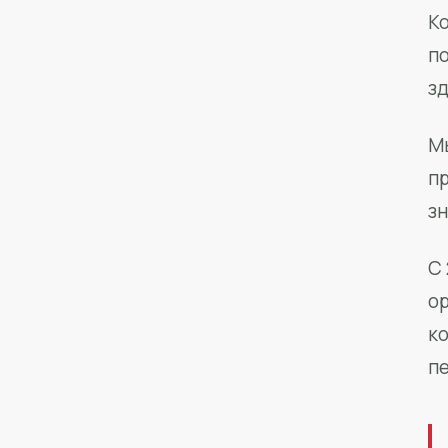
Ко
п
з
М
п
зн
С 
о
к
п