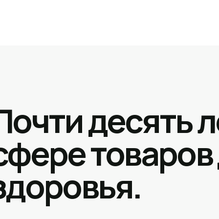
Почти десять л
сфере товаров
здоровья.