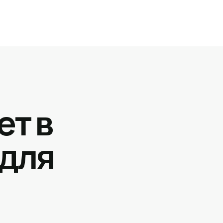
ет в
 для