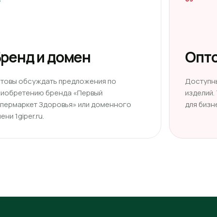
ренд и домен
Опто
отовы обсуждать предложения по
Доступн
риобретению бренда «Первый
изделий.
ипермаркет Здоровья» или доменного
для бизн
ени 1giper.ru.