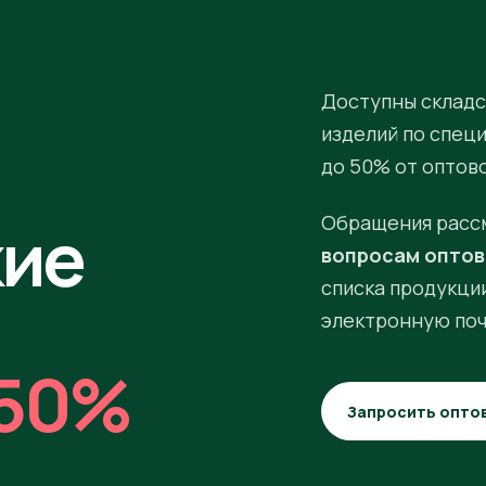
Доступны складс
изделий по спец
до 50% от оптов
кие
Обращения расс
вопросам оптов
списка продукции
электронную поч
50%
Запросить опто