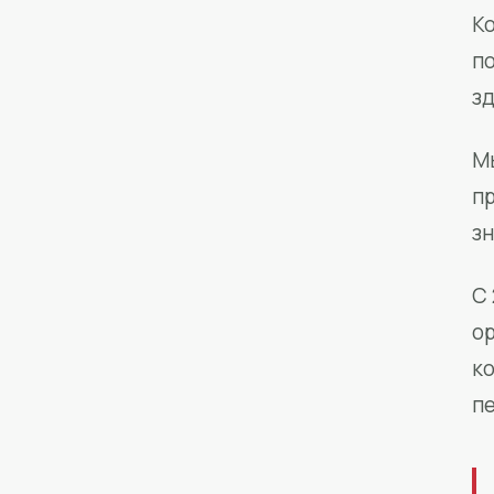
Ко
п
з
М
п
зн
С 
о
к
п