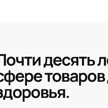
Почти десять л
сфере товаров
здоровья.