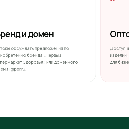
ренд и домен
Опто
отовы обсуждать предложения по
Доступн
риобретению бренда «Первый
изделий.
ипермаркет Здоровья» или доменного
для бизн
ени 1giper.ru.