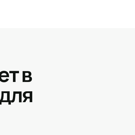
ет в
 для