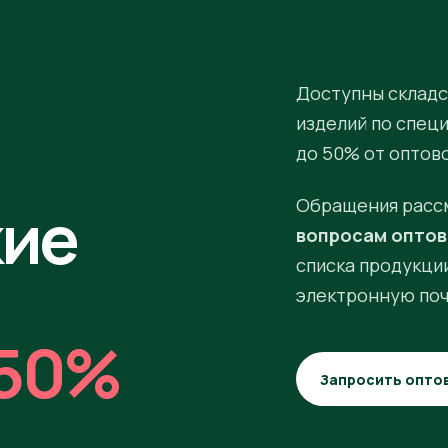
Доступны складс
изделий по спец
до 50% от оптов
кие
Обращения расс
вопросам оптов
списка продукции
электронную поч
50%
Запросить опто