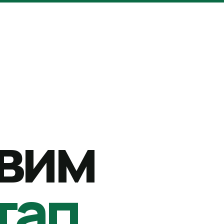
вим
тап.