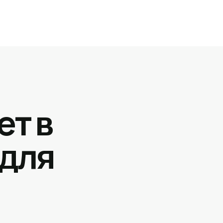
ет в
 для