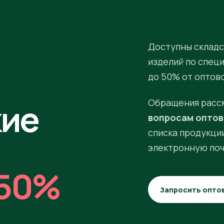
Доступны складс
изделий по спец
до 50% от оптов
кие
Обращения расс
вопросам оптов
списка продукции
электронную поч
50%
Запросить опто