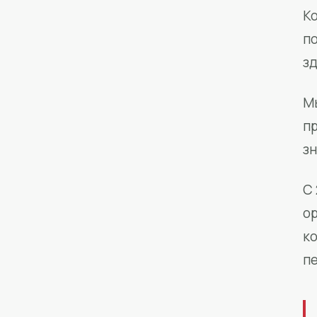
Ко
п
з
М
п
зн
С 
о
к
п