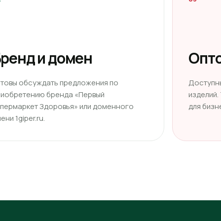
ренд и домен
Опто
отовы обсуждать предложения по
Доступн
риобретению бренда «Первый
изделий.
ипермаркет Здоровья» или доменного
для бизн
ени 1giper.ru.