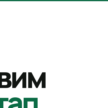
вим
тап.