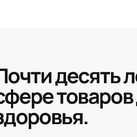
Почти десять л
сфере товаров
здоровья.