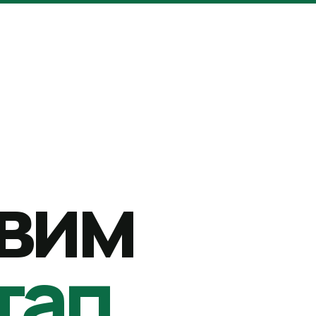
вим
тап.