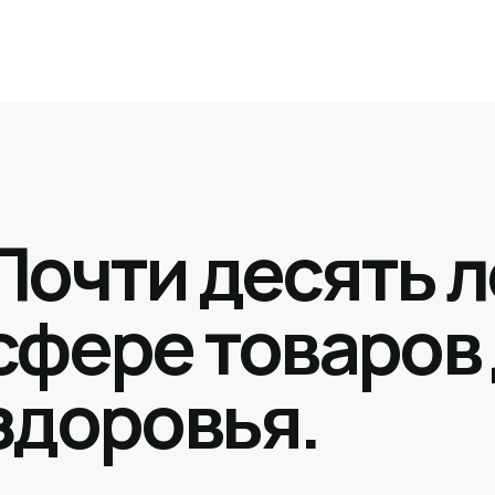
Почти десять л
сфере товаров
здоровья.