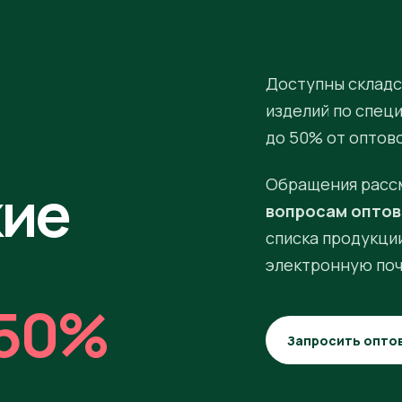
Доступны складс
изделий по спец
до 50% от оптов
кие
Обращения расс
вопросам оптов
списка продукции
электронную поч
50%
Запросить опто