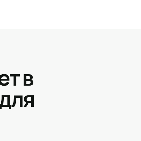
ет в
 для