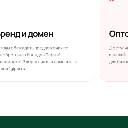
ренд и домен
Опто
отовы обсуждать предложения по
Доступн
риобретению бренда «Первый
изделий.
ипермаркет Здоровья» или доменного
для бизн
ени 1giper.ru.