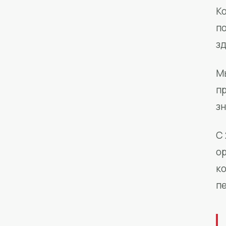
Ко
п
з
М
п
зн
С 
о
к
п