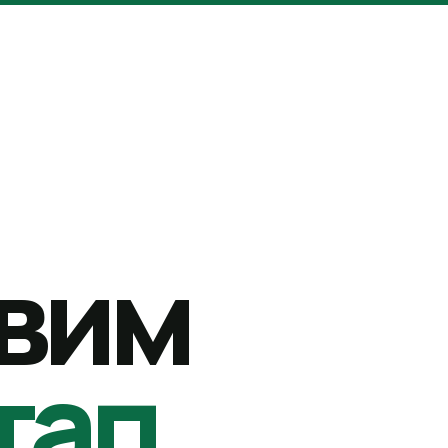
вим
тап.