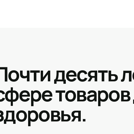
Почти десять л
сфере товаров
здоровья.