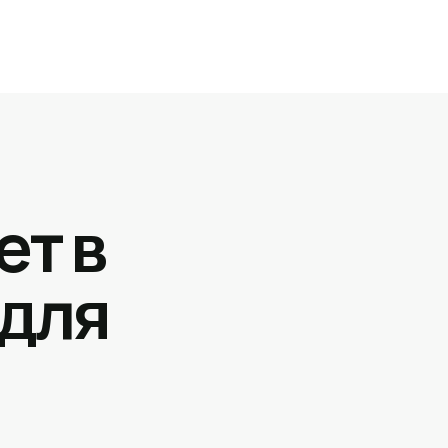
ет в
 для