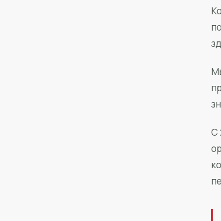
Ко
п
з
М
п
зн
С 
о
к
п