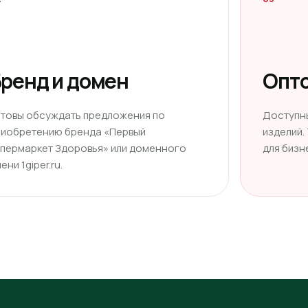
ренд и домен
Опто
отовы обсуждать предложения по
Доступн
риобретению бренда «Первый
изделий.
ипермаркет Здоровья» или доменного
для бизн
ени 1giper.ru.