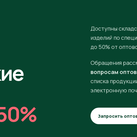
Доступны складс
изделий по спец
до 50% от оптов
кие
Обращения расс
вопросам оптов
списка продукции
электронную поч
50%
Запросить опто