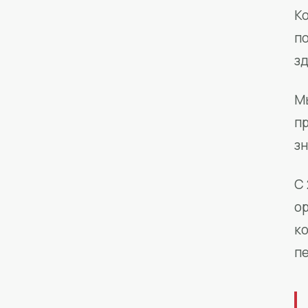
Ко
п
з
М
п
зн
С 
о
к
п