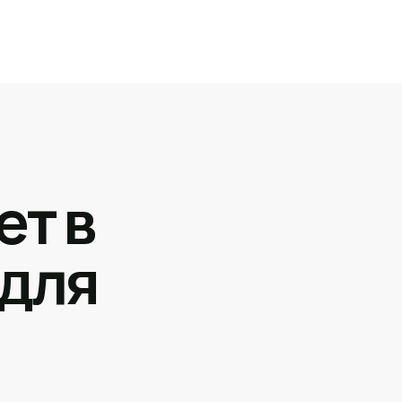
ет в
 для