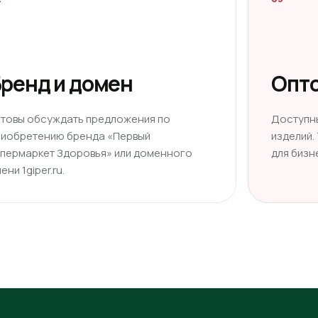
ренд и домен
Опто
отовы обсуждать предложения по
Доступн
риобретению бренда «Первый
изделий.
ипермаркет Здоровья» или доменного
для бизн
ени 1giper.ru.