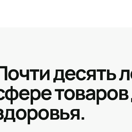
Почти десять л
сфере товаров
здоровья.