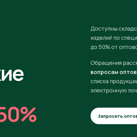
Доступны складс
изделий по спец
до 50% от оптов
кие
Обращения расс
вопросам оптов
списка продукции
электронную поч
50%
Запросить опто