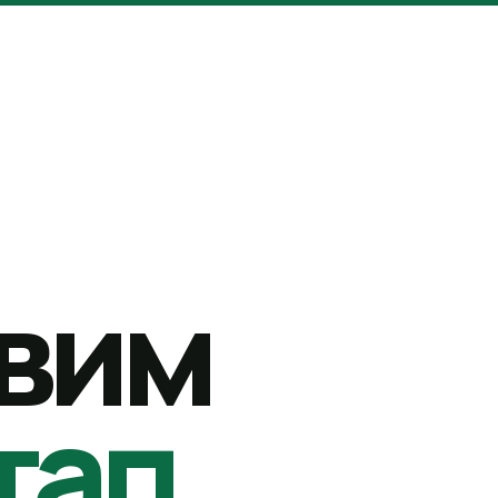
вим
тап.