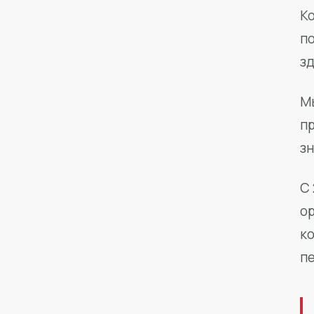
Ко
п
з
М
п
зн
С 
о
к
п