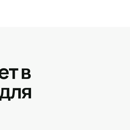
ет в
 для