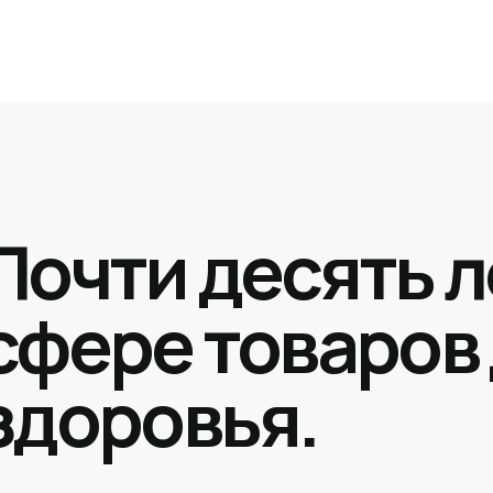
Почти десять л
сфере товаров
здоровья.