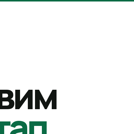
вим
тап.