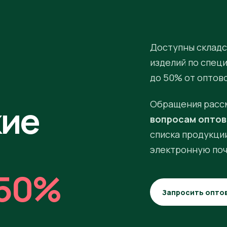
Доступны складс
изделий по спец
до 50% от оптов
кие
Обращения расс
вопросам оптов
списка продукции
электронную поч
50%
Запросить опто