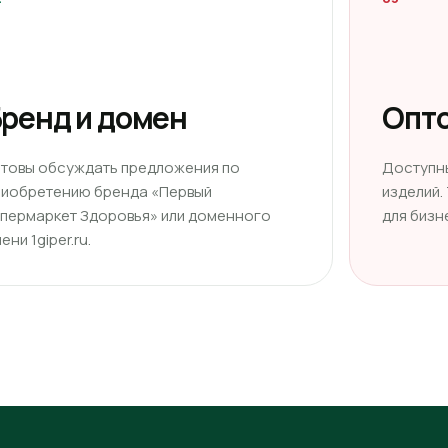
ренд и домен
Опто
отовы обсуждать предложения по
Доступн
риобретению бренда «Первый
изделий.
ипермаркет Здоровья» или доменного
для бизн
ени 1giper.ru.