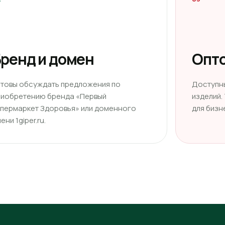
ренд и домен
Опто
отовы обсуждать предложения по
Доступн
риобретению бренда «Первый
изделий.
ипермаркет Здоровья» или доменного
для бизн
ени 1giper.ru.