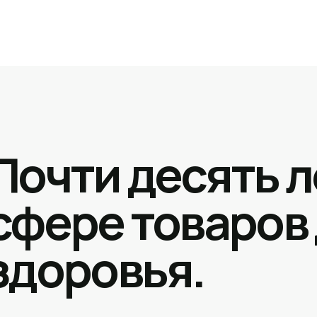
Почти десять л
сфере товаров
здоровья.