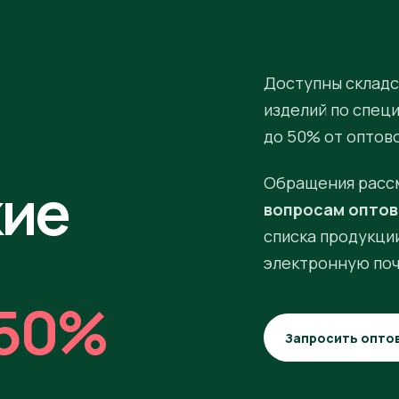
Доступны складс
изделий по спец
до 50% от оптов
кие
Обращения расс
вопросам оптов
списка продукции
электронную поч
50%
Запросить опто