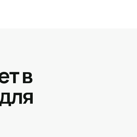
ет в
 для