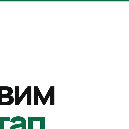
вим
тап.