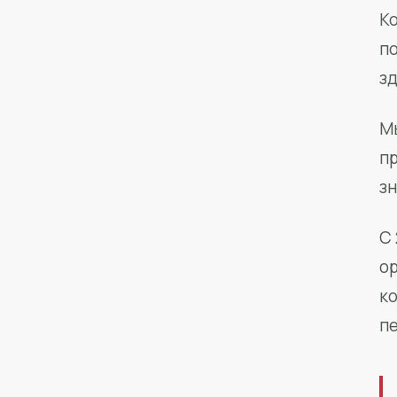
Ко
п
з
М
п
зн
С 
о
к
п