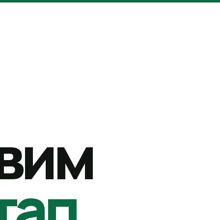
вим
тап.