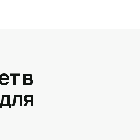
ет в
 для