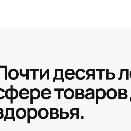
Почти десять л
сфере товаров
здоровья.