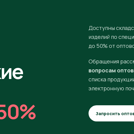
Доступны складс
изделий по спец
до 50% от оптов
кие
Обращения расс
вопросам оптов
списка продукции
электронную поч
50%
Запросить опто