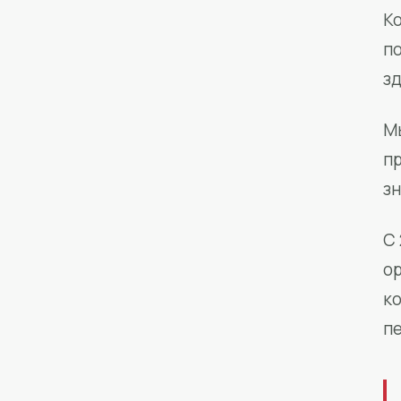
Ко
п
з
М
п
зн
С 
о
к
п