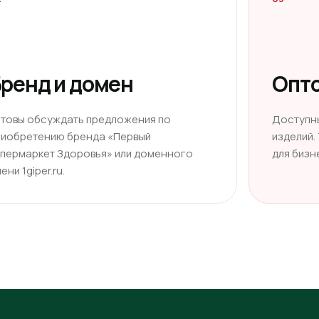
ренд и домен
Опто
отовы обсуждать предложения по
Доступн
риобретению бренда «Первый
изделий.
ипермаркет Здоровья» или доменного
для бизн
ени 1giper.ru.