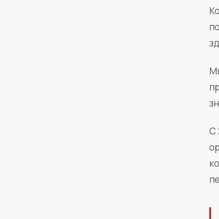
Ко
п
з
М
п
зн
С 
о
к
п