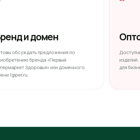
ренд и домен
Опто
отовы обсуждать предложения по
Доступн
риобретению бренда «Первый
изделий.
ипермаркет Здоровья» или доменного
для бизн
ени 1giper.ru.