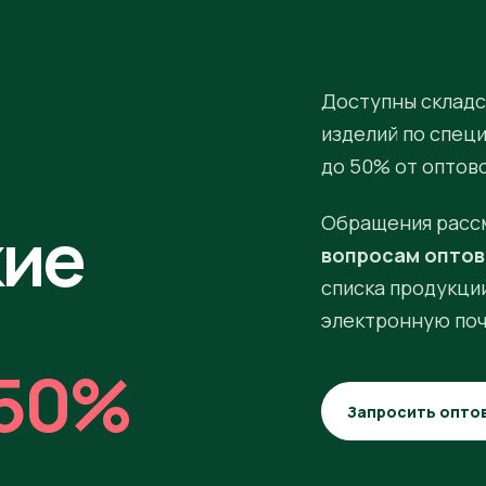
Доступны складс
изделий по спец
до 50% от оптов
кие
Обращения расс
вопросам оптов
списка продукции
электронную поч
50%
Запросить опто