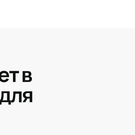
ет в
 для