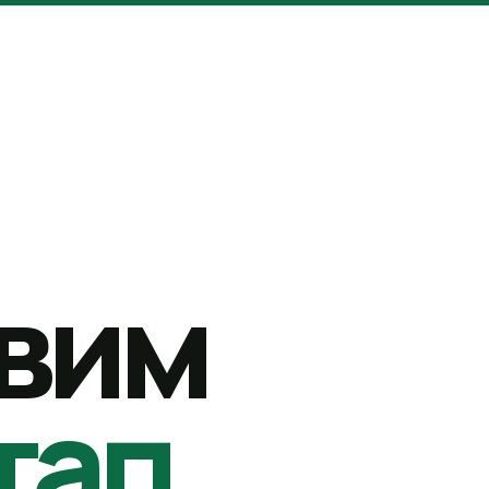
вим
тап.