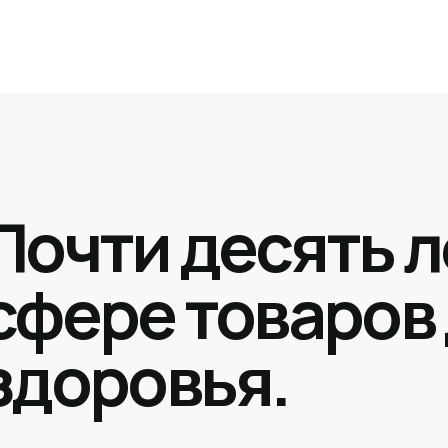
Почти десять л
сфере товаров
здоровья.