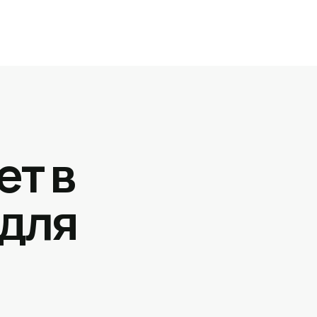
ет в
 для