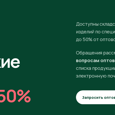
Доступны складс
изделий по спец
до 50% от оптов
кие
Обращения расс
вопросам оптов
списка продукции
электронную поч
50%
Запросить опто