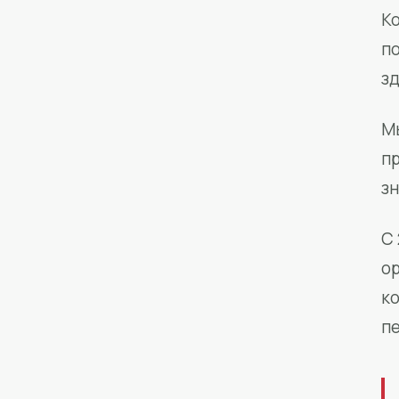
Ко
п
з
М
п
зн
С 
о
к
п