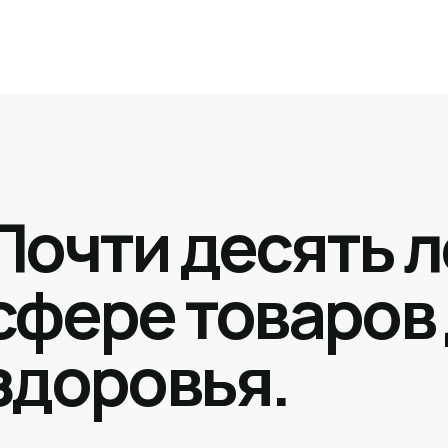
Почти десять л
сфере товаров
здоровья.