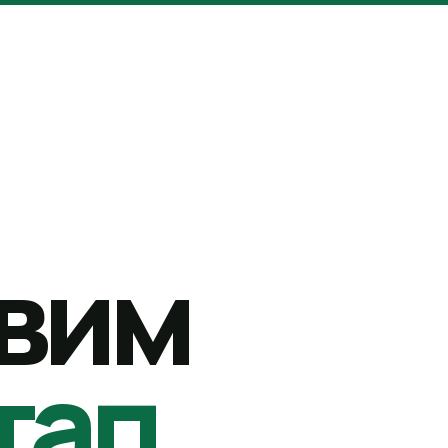
вим
тап.