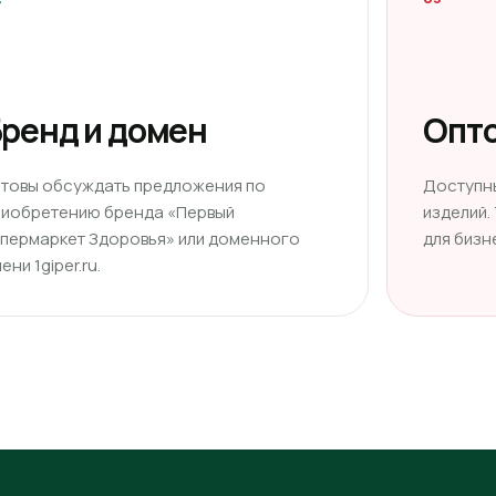
ренд и домен
Опто
отовы обсуждать предложения по
Доступн
риобретению бренда «Первый
изделий.
ипермаркет Здоровья» или доменного
для бизн
ени 1giper.ru.