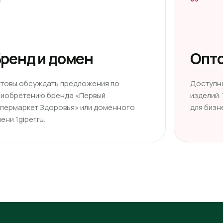
ренд и домен
Опто
отовы обсуждать предложения по
Доступн
риобретению бренда «Первый
изделий.
ипермаркет Здоровья» или доменного
для бизн
ени 1giper.ru.