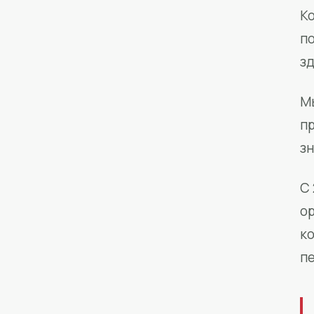
Ко
п
з
М
п
зн
С 
о
к
п