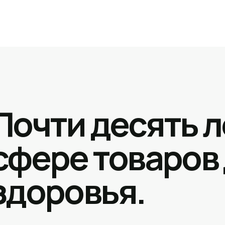
Почти десять л
сфере товаров
здоровья.