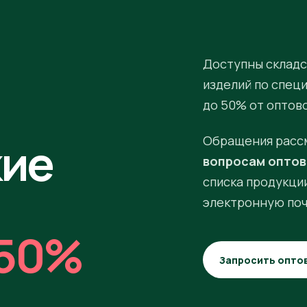
Доступны складс
изделий по спец
до 50% от оптов
кие
Обращения расс
вопросам оптов
списка продукции
электронную поч
50%
Запросить опто