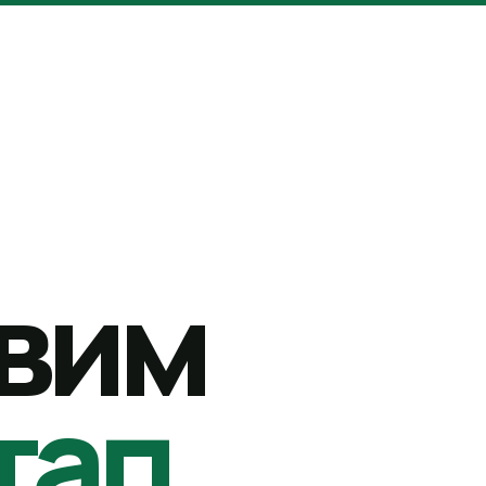
вим
тап.