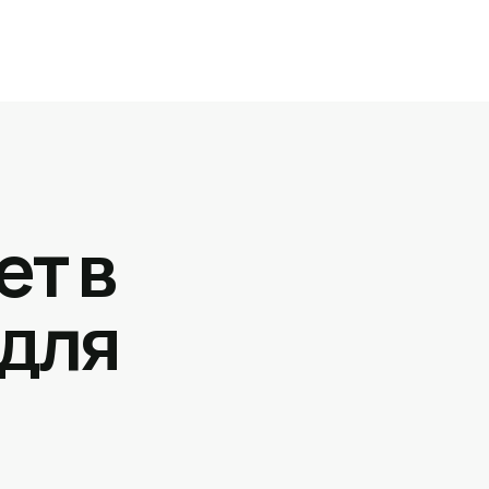
ет в
 для