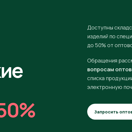
Доступны складс
изделий по спец
до 50% от оптов
кие
Обращения расс
вопросам оптов
списка продукции
электронную поч
50%
Запросить опто