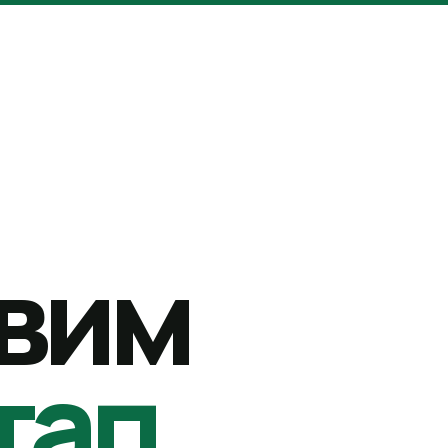
вим
тап.