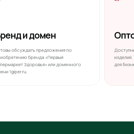
ренд и домен
Опто
отовы обсуждать предложения по
Доступн
риобретению бренда «Первый
изделий.
ипермаркет Здоровья» или доменного
для бизн
ени 1giper.ru.