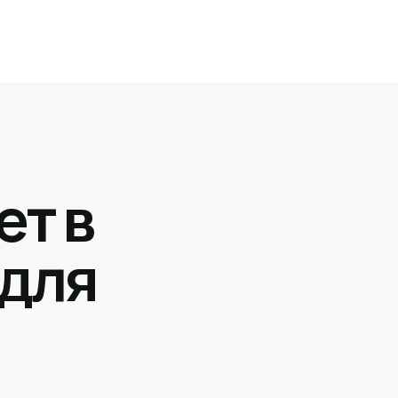
ет в
 для