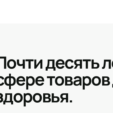
Почти десять л
сфере товаров
здоровья.