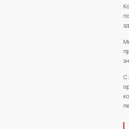
Ко
п
з
М
п
зн
С 
о
к
п