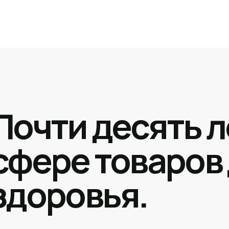
Почти десять л
сфере товаров
здоровья.