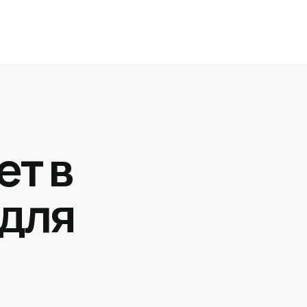
ет в
 для