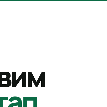
вим
тап.