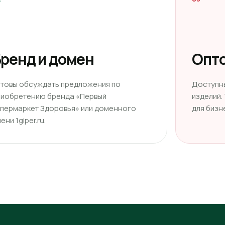
ренд и домен
Опто
отовы обсуждать предложения по
Доступн
риобретению бренда «Первый
изделий.
ипермаркет Здоровья» или доменного
для бизн
ени 1giper.ru.