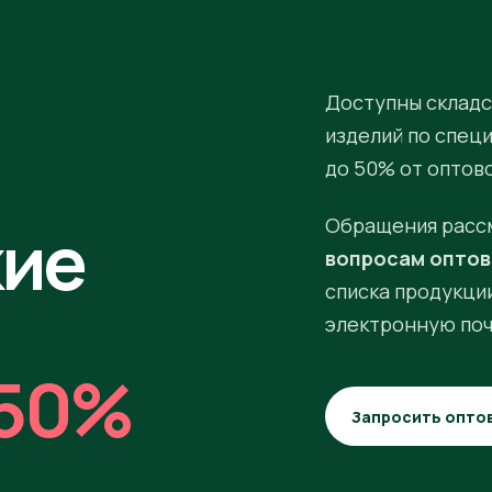
Доступны складс
изделий по спец
до 50% от оптов
кие
Обращения расс
вопросам оптов
списка продукции
электронную поч
50%
Запросить опто