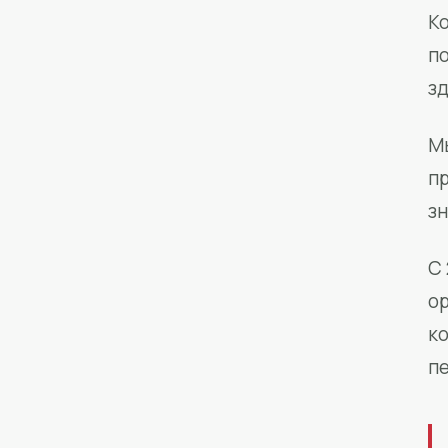
Ко
п
з
М
п
зн
С 
о
к
п