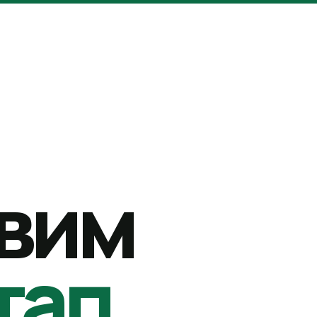
вим
тап.