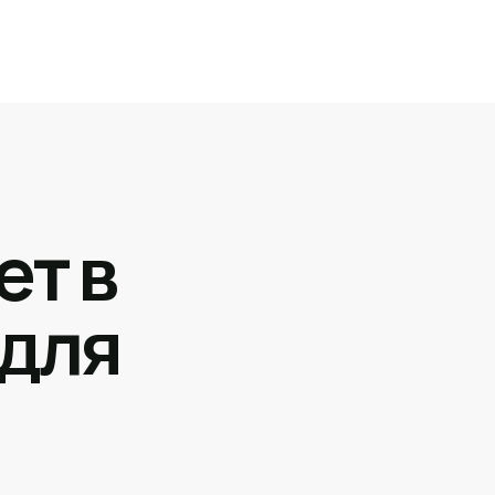
ет в
 для