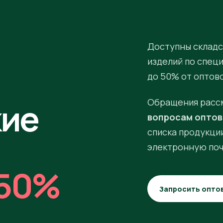
Доступны складс
изделий по спец
до 50% от оптов
кие
Обращения расс
вопросам оптов
списка продукции
электронную поч
50%
Запросить опто