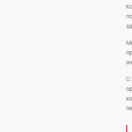
Ко
п
з
М
п
зн
С 
о
к
п