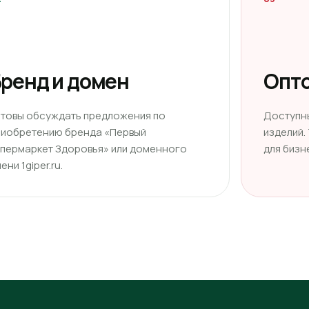
ренд и домен
Опто
отовы обсуждать предложения по
Доступн
риобретению бренда «Первый
изделий.
ипермаркет Здоровья» или доменного
для бизн
ени 1giper.ru.