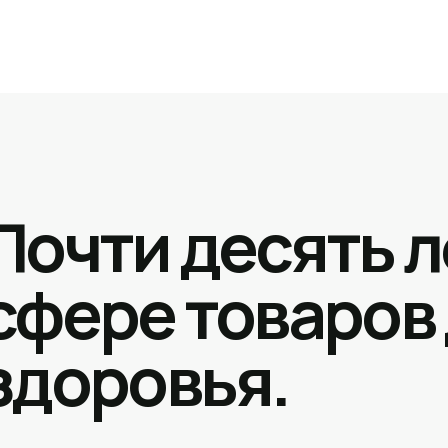
Почти десять л
сфере товаров
здоровья.