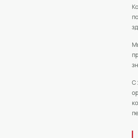
Ко
п
з
М
п
зн
С 
о
к
п