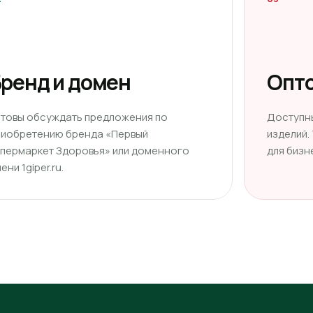
ренд и домен
Опто
отовы обсуждать предложения по
Доступн
риобретению бренда «Первый
изделий.
ипермаркет Здоровья» или доменного
для бизн
ени 1giper.ru.