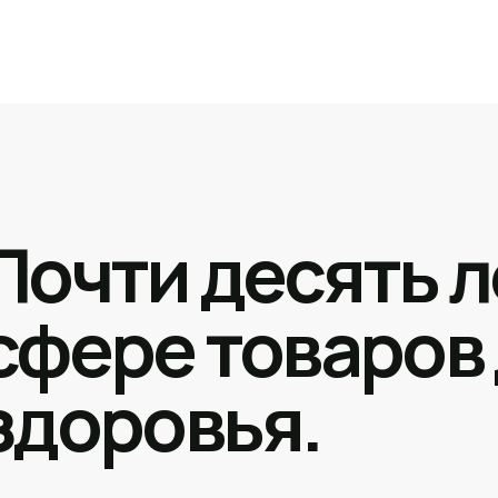
Почти десять л
сфере товаров
здоровья.