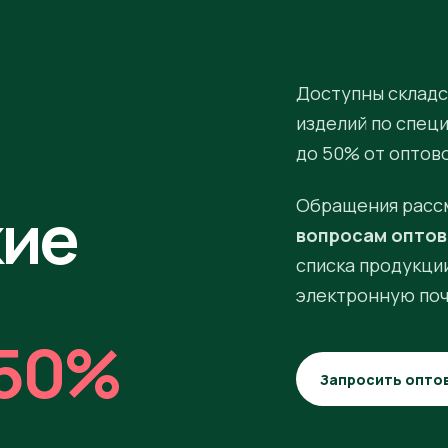
Доступны складс
изделий по спец
до 50% от оптов
кие
Обращения расс
вопросам оптов
списка продукции
электронную поч
50%
Запросить опто