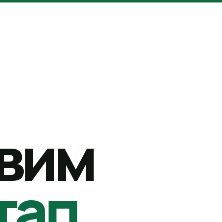
вим
тап.