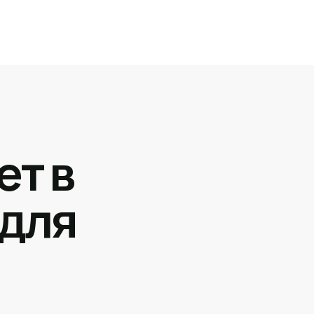
ет в
 для