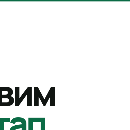
вим
тап.