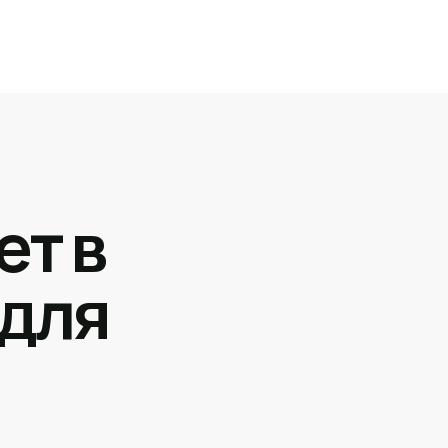
ет в
 для