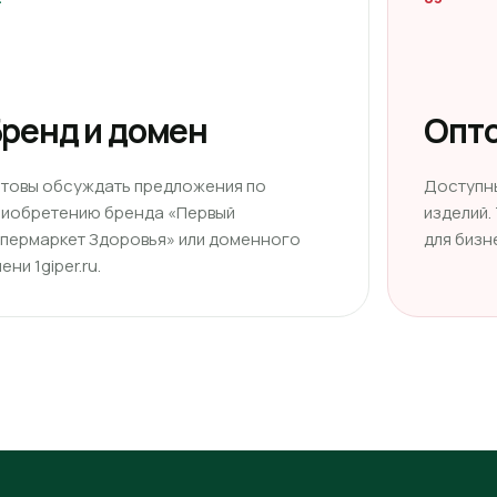
ренд и домен
Опто
отовы обсуждать предложения по
Доступн
риобретению бренда «Первый
изделий.
ипермаркет Здоровья» или доменного
для бизн
ени 1giper.ru.