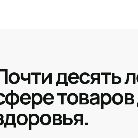
Почти десять л
сфере товаров
здоровья.