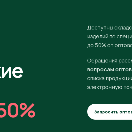
Доступны складс
изделий по спец
до 50% от оптов
кие
Обращения расс
вопросам оптов
списка продукции
электронную поч
50%
Запросить опто