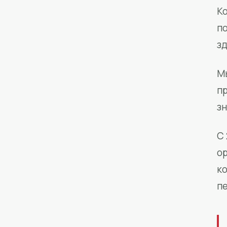
Ко
п
з
М
п
зн
С 
о
к
п