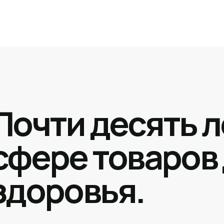
Почти десять л
сфере товаров
здоровья.