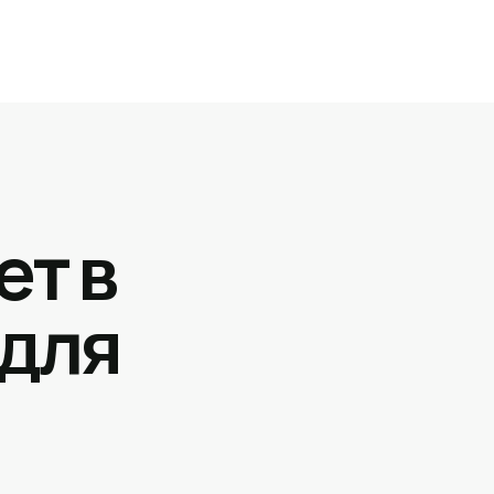
ет в
 для