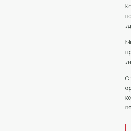
Ко
п
з
М
п
зн
С 
о
к
п