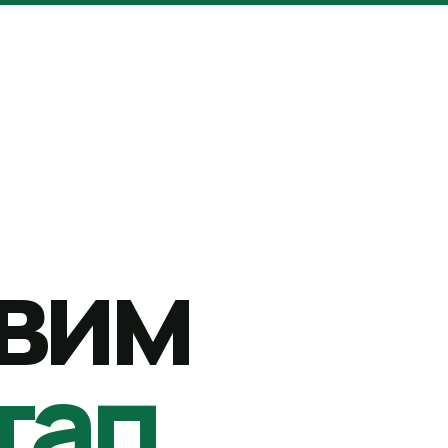
вим
тап.