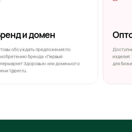
ренд и домен
Опто
отовы обсуждать предложения по
Доступн
риобретению бренда «Первый
изделий.
ипермаркет Здоровья» или доменного
для бизн
ени 1giper.ru.