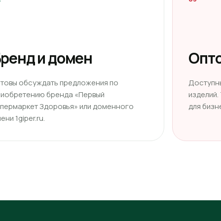
ренд и домен
Опто
отовы обсуждать предложения по
Доступн
риобретению бренда «Первый
изделий.
ипермаркет Здоровья» или доменного
для бизн
ени 1giper.ru.