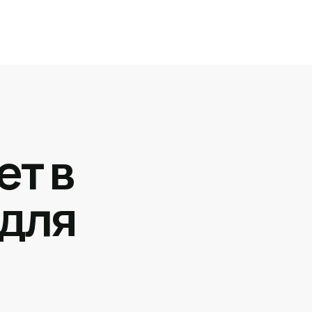
ет в
 для