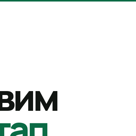
вим
тап.