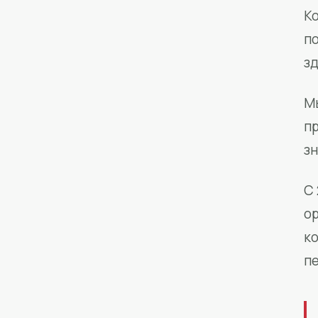
Ко
п
з
М
п
зн
С 
о
к
п