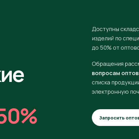
Доступны складс
изделий по спец
до 50% от оптов
кие
Обращения расс
вопросам оптов
списка продукции
электронную поч
50%
Запросить опто