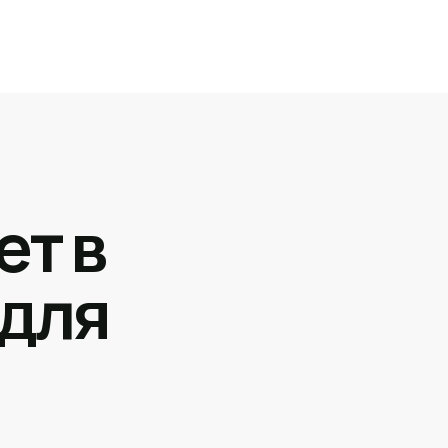
ет в
 для