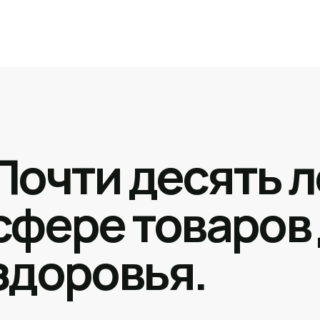
Почти десять л
сфере товаров
здоровья.