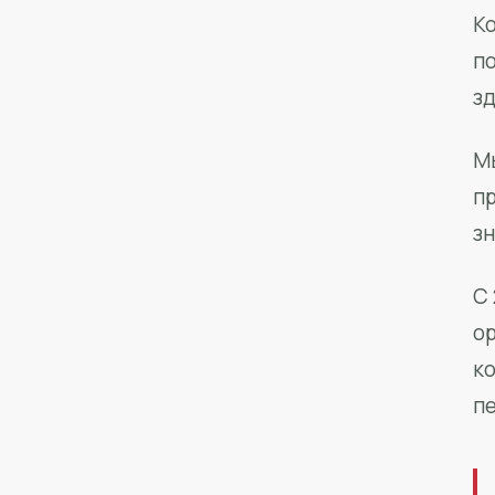
Ко
п
з
М
п
зн
С 
о
к
п