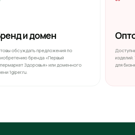
ренд и домен
Опто
отовы обсуждать предложения по
Доступн
риобретению бренда «Первый
изделий.
ипермаркет Здоровья» или доменного
для бизн
ени 1giper.ru.