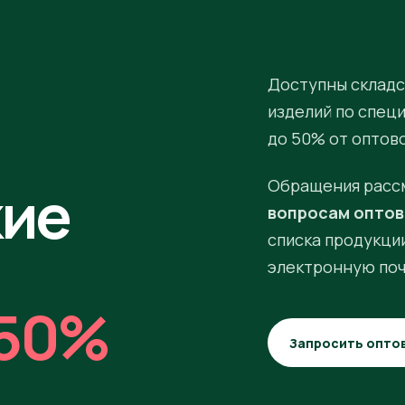
Доступны складс
изделий по спец
до 50% от оптов
кие
Обращения расс
вопросам оптов
списка продукции
электронную поч
50%
Запросить опто