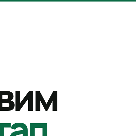
вим
тап.