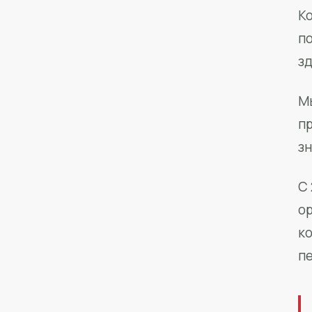
Ко
п
з
М
п
зн
С 
о
к
п