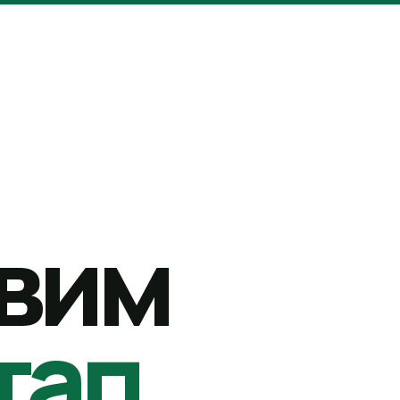
вим
тап.