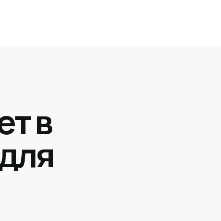
ет в
 для