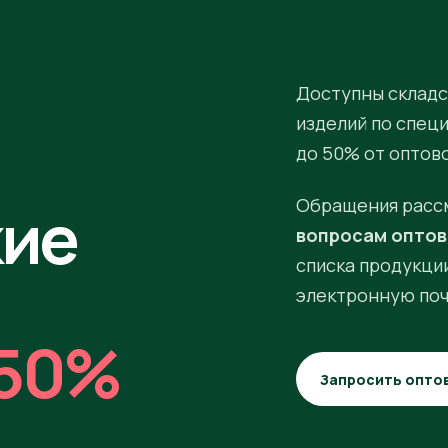
Доступны складс
изделий по спец
до 50% от оптов
кие
Обращения расс
вопросам оптов
списка продукции
электронную поч
50%
Запросить опто