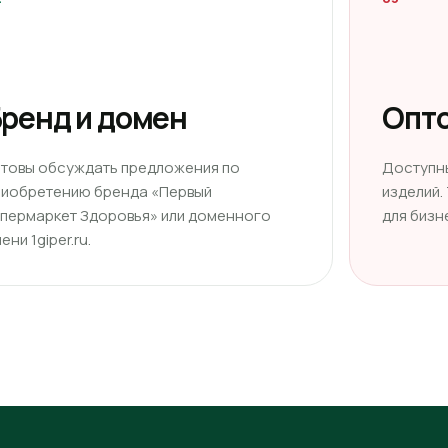
ренд и домен
Опто
отовы обсуждать предложения по
Доступн
риобретению бренда «Первый
изделий.
ипермаркет Здоровья» или доменного
для бизн
ени 1giper.ru.