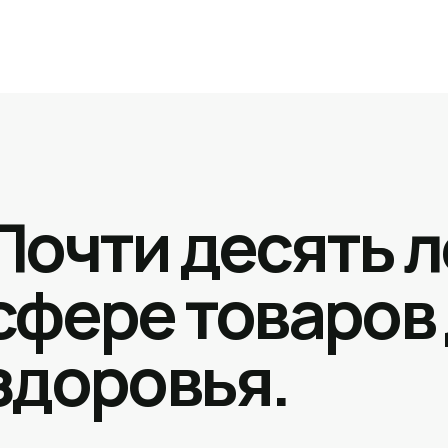
Почти десять л
сфере товаров
здоровья.