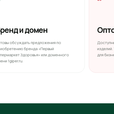
ренд и домен
Опто
отовы обсуждать предложения по
Доступн
риобретению бренда «Первый
изделий.
ипермаркет Здоровья» или доменного
для бизн
ени 1giper.ru.