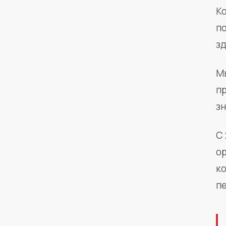
Ко
п
з
М
п
зн
С 
о
к
п