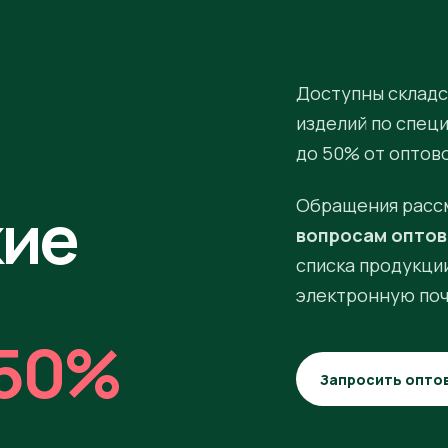
Доступны складс
изделий по спец
до 50% от оптов
кие
Обращения расс
вопросам оптов
списка продукции
электронную поч
50%
Запросить опто