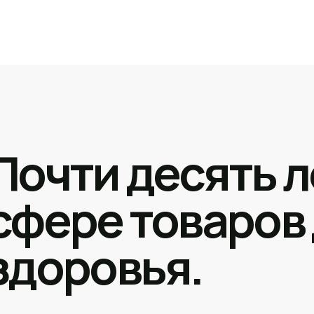
Почти десять л
сфере товаров
здоровья.