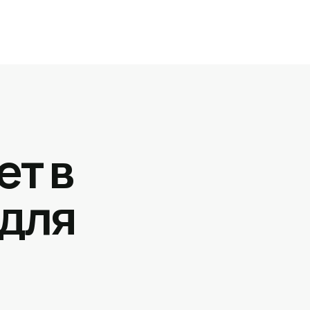
ет в
 для