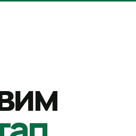
вим
тап.