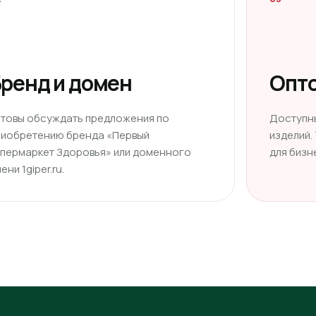
ренд и домен
Опто
отовы обсуждать предложения по
Доступн
риобретению бренда «Первый
изделий.
ипермаркет Здоровья» или доменного
для бизн
ени 1giper.ru.