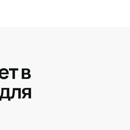
ет в
 для