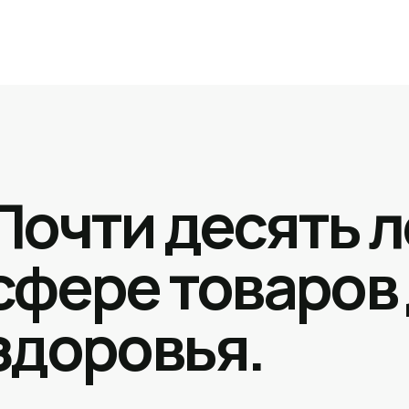
Почти десять л
сфере товаров
здоровья.