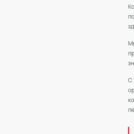
Ко
п
з
М
п
зн
С 
о
к
п