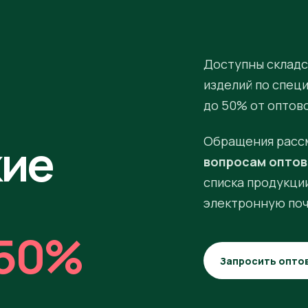
Доступны складс
изделий по спец
до 50% от оптов
кие
Обращения расс
вопросам оптов
списка продукции
электронную поч
50%
Запросить опто