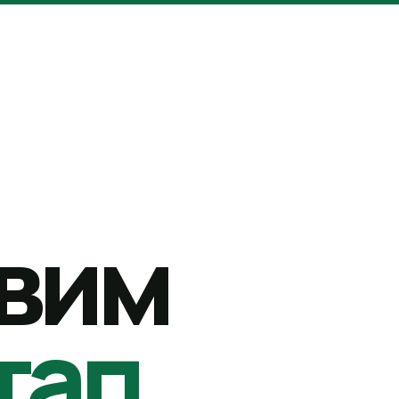
вим
тап.