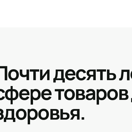
Почти десять л
сфере товаров
здоровья.