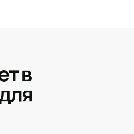
ет в
 для