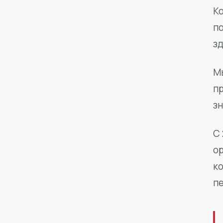
Ко
п
з
М
п
зн
С 
о
к
п