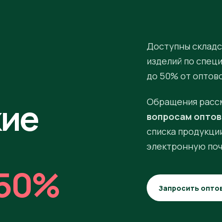
Доступны складс
изделий по спец
до 50% от оптов
кие
Обращения расс
вопросам оптов
списка продукции
электронную поч
50%
Запросить опто