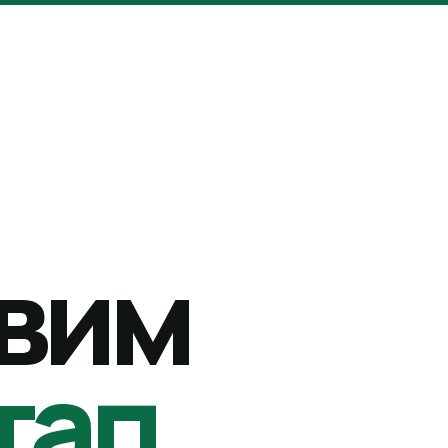
вим
тап.