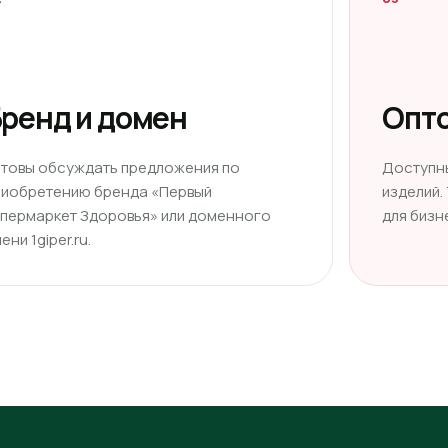
ренд и домен
Опто
отовы обсуждать предложения по
Доступн
риобретению бренда «Первый
изделий.
ипермаркет Здоровья» или доменного
для бизн
ени 1giper.ru.