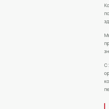
Ко
п
з
М
п
зн
С 
о
к
п