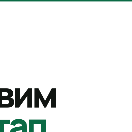
вим
тап.