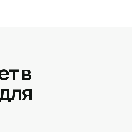
ет в
 для