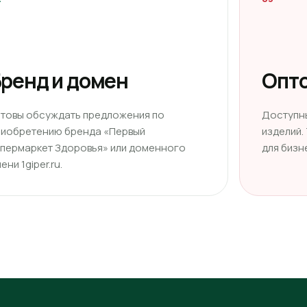
ренд и домен
Опто
отовы обсуждать предложения по
Доступн
риобретению бренда «Первый
изделий.
ипермаркет Здоровья» или доменного
для бизн
ени 1giper.ru.