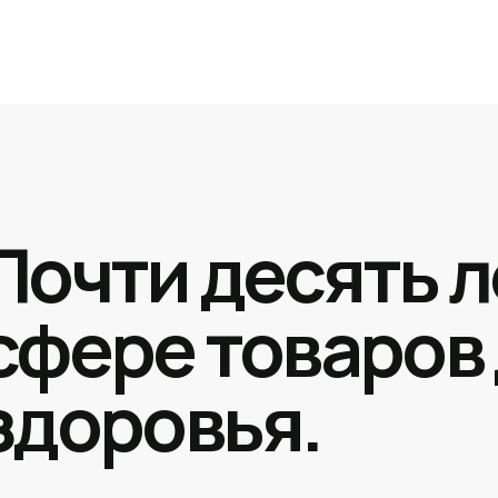
Почти десять л
сфере товаров
здоровья.