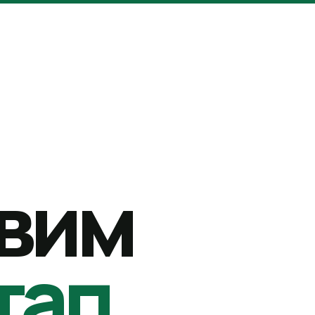
вим
тап.