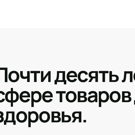
Почти десять л
сфере товаров
здоровья.