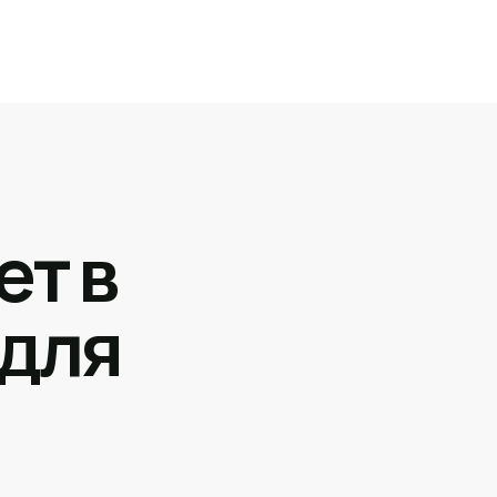
ет в
 для