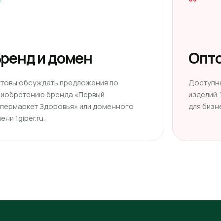
ренд и домен
Опто
отовы обсуждать предложения по
Доступн
риобретению бренда «Первый
изделий.
ипермаркет Здоровья» или доменного
для бизн
ени 1giper.ru.