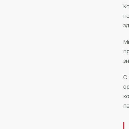
Ко
п
з
М
п
зн
С 
о
к
п