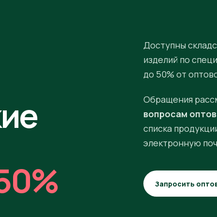
Доступны складс
изделий по спец
до 50% от оптов
кие
Обращения расс
вопросам оптов
списка продукции
электронную поч
50%
Запросить опто