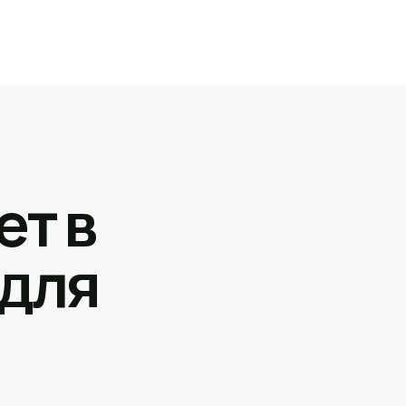
ет в
 для