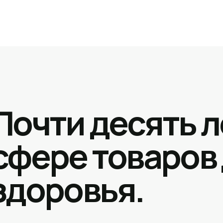
Почти десять л
сфере товаров
здоровья.