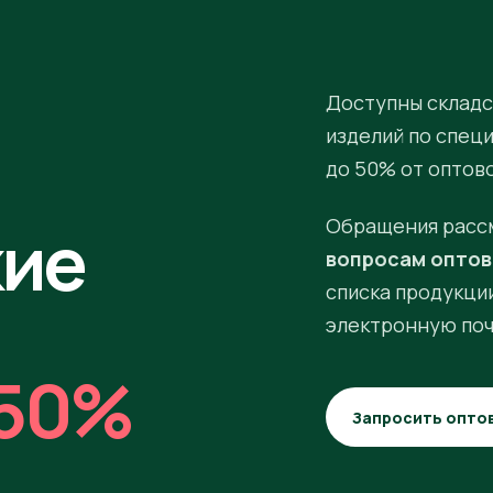
Доступны складс
изделий по спец
до 50% от оптов
кие
Обращения расс
вопросам оптов
списка продукции
электронную поч
50%
Запросить опто