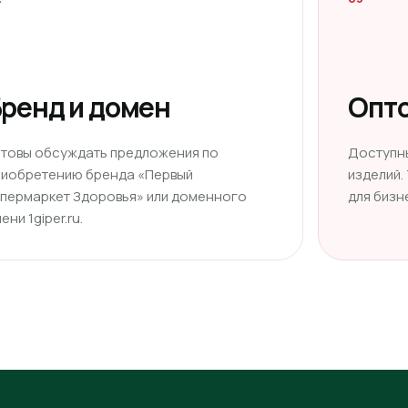
ренд и домен
Опто
отовы обсуждать предложения по
Доступн
риобретению бренда «Первый
изделий.
ипермаркет Здоровья» или доменного
для бизн
ени 1giper.ru.