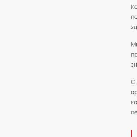
Ко
п
з
М
п
зн
С 
о
к
п