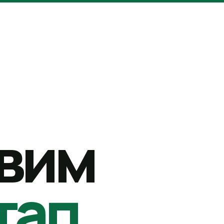
вим
тап.