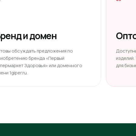
ренд и домен
Опто
отовы обсуждать предложения по
Доступн
риобретению бренда «Первый
изделий.
ипермаркет Здоровья» или доменного
для бизн
ени 1giper.ru.