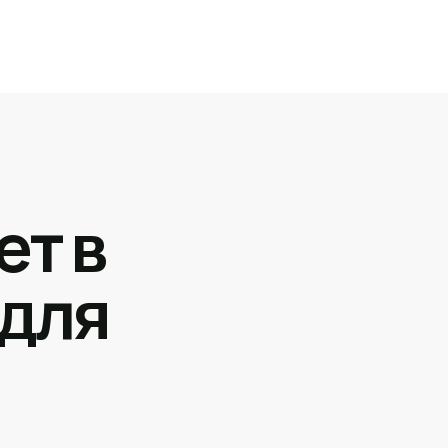
ет в
 для