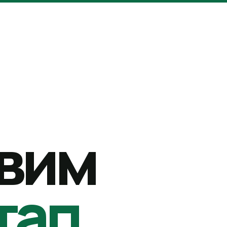
вим
тап.