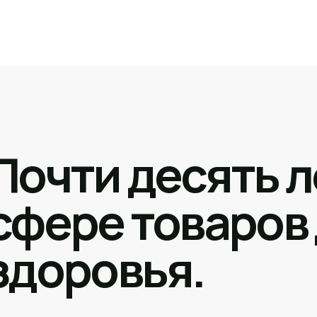
Почти десять л
сфере товаров
здоровья.