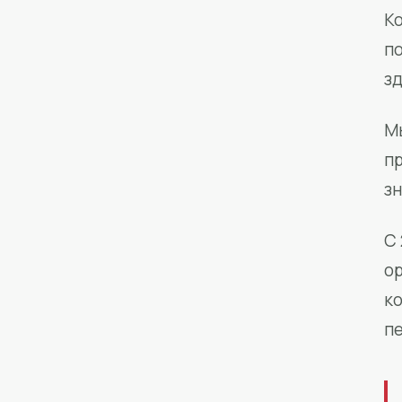
Ко
п
з
М
п
зн
С 
о
к
п