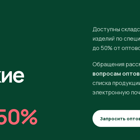
Доступны складс
изделий по спец
до 50% от оптов
кие
Обращения расс
вопросам оптов
списка продукции
электронную поч
50%
Запросить опто