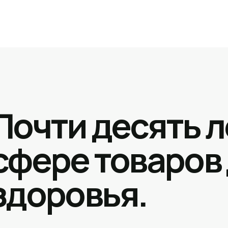
Почти десять л
сфере товаров
здоровья.