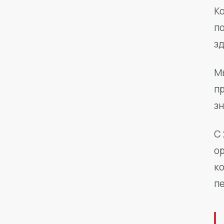
Ко
п
з
М
п
зн
С 
о
к
п