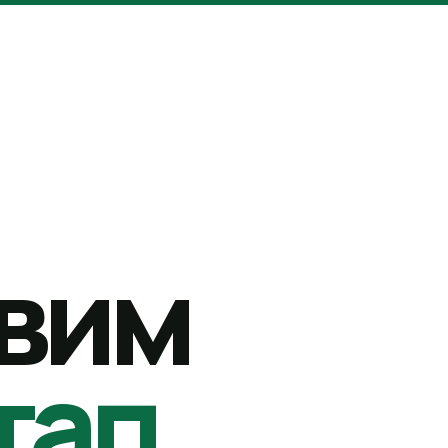
вим
тап.