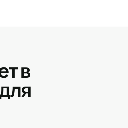
ет в
 для