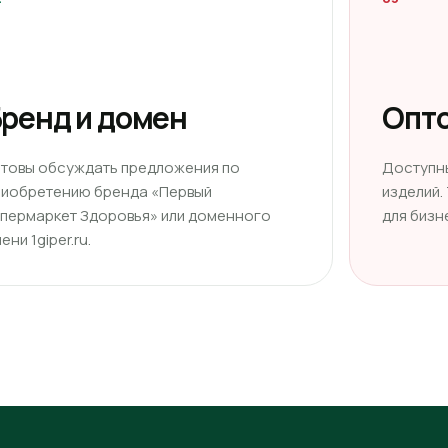
ренд и домен
Опто
отовы обсуждать предложения по
Доступн
риобретению бренда «Первый
изделий.
ипермаркет Здоровья» или доменного
для бизн
ени 1giper.ru.