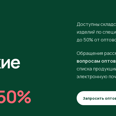
Доступны складс
изделий по спец
до 50% от оптов
кие
Обращения расс
вопросам оптов
списка продукции
электронную поч
50%
Запросить опто