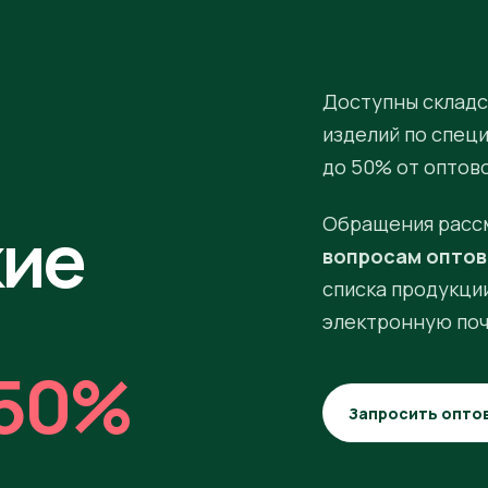
Доступны складс
изделий по спец
до 50% от оптов
кие
Обращения расс
вопросам оптов
списка продукции
электронную поч
50%
Запросить опто