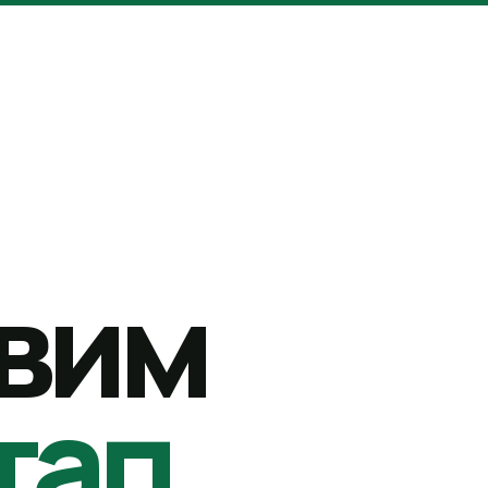
вим
тап.