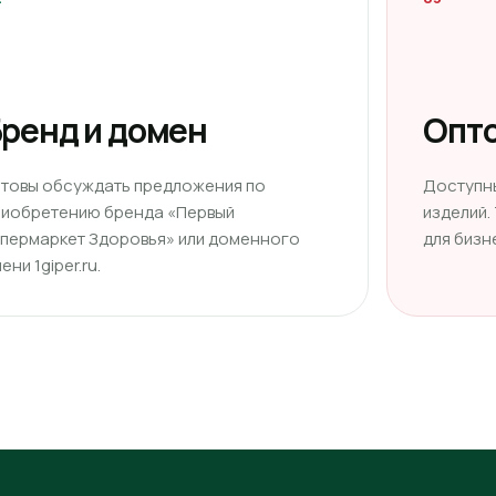
ренд и домен
Опто
отовы обсуждать предложения по
Доступн
риобретению бренда «Первый
изделий.
ипермаркет Здоровья» или доменного
для бизн
ени 1giper.ru.