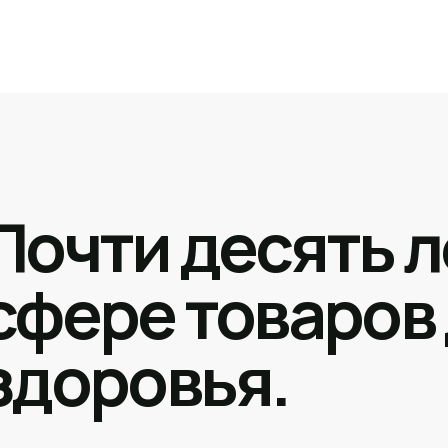
Почти десять л
сфере товаров
здоровья.