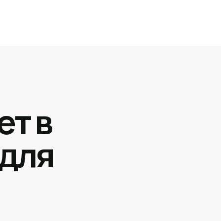
ет в
 для