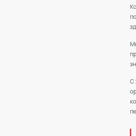
Ко
п
з
М
п
зн
С 
о
к
п