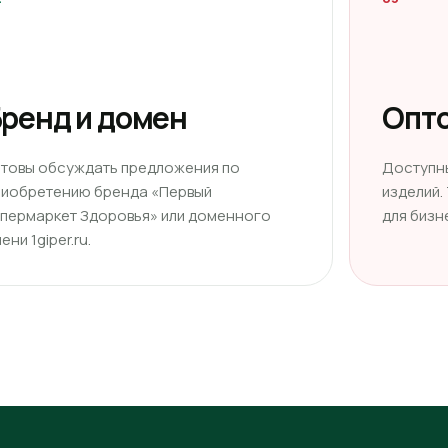
ренд и домен
Опто
отовы обсуждать предложения по
Доступн
риобретению бренда «Первый
изделий.
ипермаркет Здоровья» или доменного
для бизн
ени 1giper.ru.