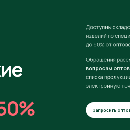
Доступны складс
изделий по спец
до 50% от оптов
кие
Обращения расс
вопросам оптов
списка продукции
электронную поч
50%
Запросить опто