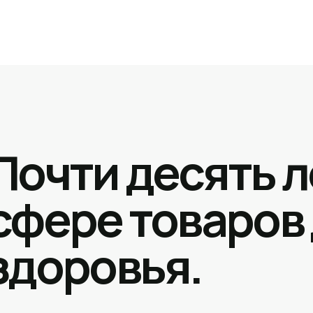
Почти десять л
сфере товаров
здоровья.