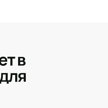
ет в
 для