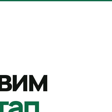
вим
тап.