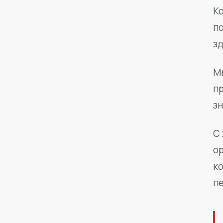
Ко
п
з
М
п
зн
С 
о
к
п